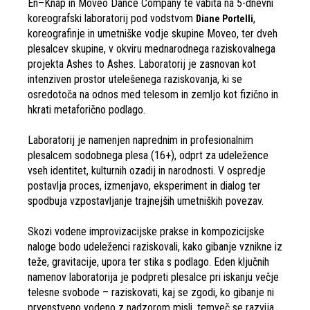
En–Knap in Moveo Dance Company te vabita na 5-dnevni
koreografski laboratorij pod vodstvom
,
Diane Portelli
koreografinje in umetniške vodje skupine Moveo, ter dveh
plesalcev skupine, v okviru mednarodnega raziskovalnega
projekta Ashes to Ashes. Laboratorij je zasnovan kot
intenziven prostor utelešenega raziskovanja, ki se
osredotoča na odnos med telesom in zemljo kot fizično in
hkrati metaforično podlago.
Laboratorij je namenjen naprednim in profesionalnim
plesalcem sodobnega plesa (16+), odprt za udeležence
vseh identitet, kulturnih ozadij in narodnosti. V ospredje
postavlja proces, izmenjavo, eksperiment in dialog ter
spodbuja vzpostavljanje trajnejših umetniških povezav.
Skozi vodene improvizacijske prakse in kompozicijske
naloge bodo udeleženci raziskovali, kako gibanje vznikne iz
teže, gravitacije, upora ter stika s podlago. Eden ključnih
namenov laboratorija je podpreti plesalce pri iskanju večje
telesne svobode – raziskovati, kaj se zgodi, ko gibanje ni
prvenstveno vodeno z nadzorom misli, temveč se razvija