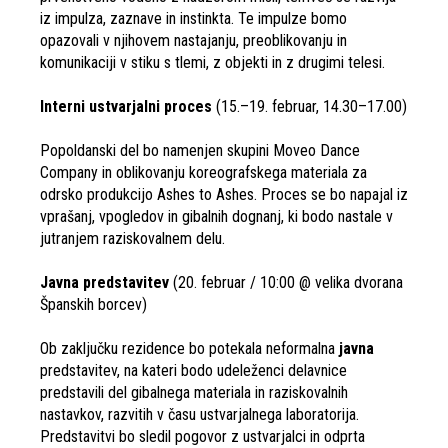
iz impulza, zaznave in instinkta. Te impulze bomo
opazovali v njihovem nastajanju, preoblikovanju in
komunikaciji v stiku s tlemi, z objekti in z drugimi telesi.
Interni ustvarjalni proces
(15.–19. februar, 14.30–17.00)
Popoldanski del bo namenjen skupini Moveo Dance
Company in oblikovanju koreografskega materiala za
odrsko produkcijo Ashes to Ashes. Proces se bo napajal iz
vprašanj, vpogledov in gibalnih dognanj, ki bodo nastale v
jutranjem raziskovalnem delu.
Javna predstavitev
(20. februar / 10:00 @ velika dvorana
Španskih borcev)
Ob zaključku rezidence bo potekala neformalna
javna
predstavitev, na kateri bodo udeleženci delavnice
predstavili del gibalnega materiala in raziskovalnih
nastavkov, razvitih v času ustvarjalnega laboratorija.
Predstavitvi bo sledil pogovor z ustvarjalci in odprta