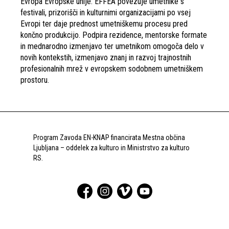
Evropa Evropske unije. EFFEA povezuje umetnike s
festivali, prizorišči in kulturnimi organizacijami po vsej
Evropi ter daje prednost umetniškemu procesu pred
končno produkcijo. Podpira rezidence, mentorske formate
in mednarodno izmenjavo ter umetnikom omogoča delo v
novih kontekstih, izmenjavo znanj in razvoj trajnostnih
profesionalnih mrež v evropskem sodobnem umetniškem
prostoru.
Program Zavoda EN-KNAP financirata Mestna občina
Ljubljana – oddelek za kulturo in Ministrstvo za kulturo
RS.