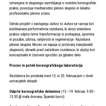
izmenjave in skupnega razmišljanja o sodobni koreografski
praksi, povezuje mednarodno plesno skupino in lokalno
profesionalno plesno sceno.
Odrski projekt v nastajanju
Ashes to Ashes
se razvija kot
kontinuirana performativna raziskava, ki skozi utelešeno
prakso odpira teme transformacije in prehajanja, spomina
in pozabe, izbrisa, ranljivosti in regeneracije. Raziskava
plesne skupine Moveo se napaja iz pričevanj manjšinskih
skupnosti, zbranih pred začetkom rezidence, ki služijo kot
konceptualni in čustveni sprožilci za gibalno delo.
Proces in potek koreografskega laboratorija
Rezidenca bo potekala med 15. in 20. februarjem v dveh
ustvarjalnih sklopih:
Odprte koreografske delavnice
(15.–19. februar, 9.30–
13.30 @ mala dvorana, Španski borci)