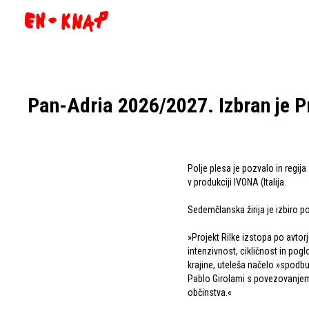
Pan-Adria 2026/2027. Izbran je Pr
Polje plesa je pozvalo in regija
v produkciji IVONA (Italija.
Sedemčlanska žirija je izbiro p
»Projekt Rilke izstopa po avtor
intenzivnost, cikličnost in pogl
krajine, uteleša načelo »spodbud
Pablo Girolami s povezovanjem 
občinstva.«