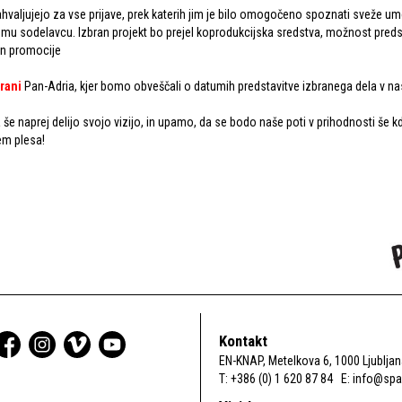
hvaljujejo za vse prijave, prek katerih jim je bilo omogočeno spoznati sveže ume
mu sodelavcu. Izbran projekt bo prejel koprodukcijska sredstva, možnost predsta
 in promocije
trani
Pan-Adria, kjer bomo obveščali o datumih predstavitve izbranega dela v na
 še naprej delijo svojo vizijo, in upamo, da se bodo naše poti v prihodnosti še 
jem plesa!
Kontakt
EN-KNAP, Metelkova 6, 1000 Ljublja
T: +386 (0) 1 620 87 84 E:
info@span