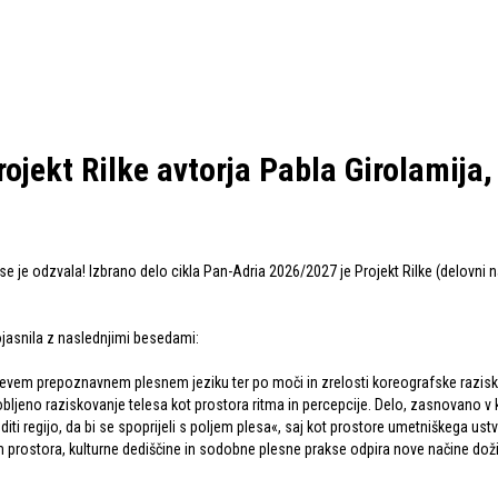
ojekt Rilke avtorja Pabla Girolamija,
 se je odzvala! Izbrano delo cikla Pan-Adria 2026/2027 je Projekt Rilke (delovni n
ojasnila z naslednjimi besedami:
jevem prepoznavnem plesnem jeziku ter po moči in zrelosti koreografske raziskav
obljeno raziskovanje telesa kot prostora ritma in percepcije. Delo, zasnovano v kr
iti regijo, da bi se spoprijeli s poljem plesa«, saj kot prostore umetniškega ustv
prostora, kulturne dediščine in sodobne plesne prakse odpira nove načine doživ