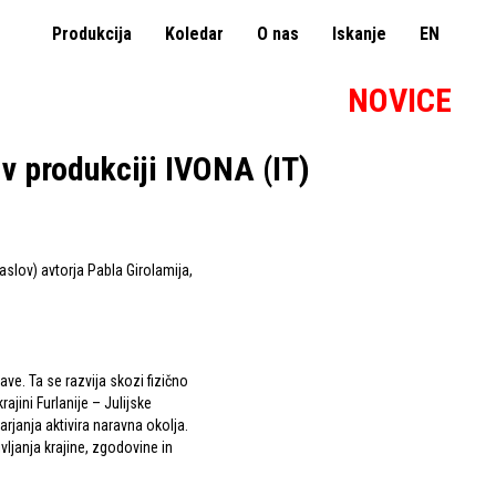
Produkcija
Koledar
O nas
Iskanje
EN
NOVICE
 v produkciji IVONA (IT)
aslov) avtorja Pabla Girolamija,
e. Ta se razvija skozi fizično
ajini Furlanije – Julijske
arjanja aktivira naravna okolja.
ljanja krajine, zgodovine in