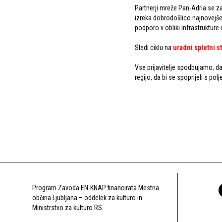
Partnerji mreže Pan-Adria se za
izreka dobrodošlico najnovejše
podporo v obliki infrastrukture
Sledi ciklu na
uradni spletni s
Vse prijavitelje spodbujamo, da
regijo, da bi se spoprijeli s pol
Program Zavoda EN-KNAP financirata Mestna
občina Ljubljana – oddelek za kulturo in
Ministrstvo za kulturo RS.