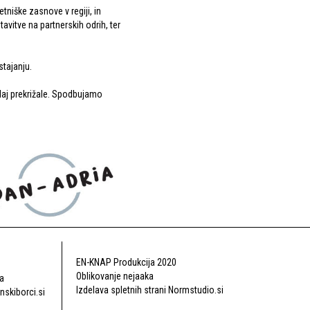
tniške zasnove v regiji, in
vitve na partnerskih odrih, ter
stajanju.
kdaj prekrižale. Spodbujamo
EN-KNAP Produkcija 2020
Oblikovanje nejaaka
na
Izdelava spletnih strani Normstudio.si
skiborci.si