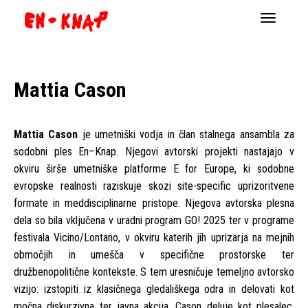
Navigacij
Mattia Cason
Mattia Cason
je umetniški vodja in član stalnega ansambla za
sodobni ples En–Knap. Njegovi avtorski projekti nastajajo v
okviru širše umetniške platforme E for Europe, ki sodobne
evropske realnosti raziskuje skozi site-specific uprizoritvene
formate in meddisciplinarne pristope. Njegova avtorska plesna
dela so bila vključena v uradni program GO! 2025 ter v programe
festivala Vicino/Lontano, v okviru katerih jih uprizarja na mejnih
območjih in umešča v specifične prostorske ter
družbenopolitične kontekste. S tem uresničuje temeljno avtorsko
vizijo: izstopiti iz klasičnega gledališkega odra in delovati kot
močna diskurzivna ter javna akcija. Cason deluje kot plesalec,