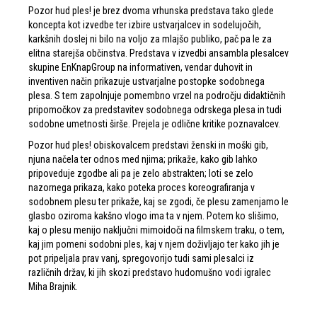
Pozor hud ples! je brez dvoma vrhunska predstava tako glede
koncepta kot izvedbe ter izbire ustvarjalcev in sodelujočih,
karkšnih doslej ni bilo na voljo za mlajšo publiko, pač pa le za
elitna starejša občinstva. Predstava v izvedbi ansambla plesalcev
skupine EnKnapGroup na informativen, vendar duhovit in
inventiven način prikazuje ustvarjalne postopke sodobnega
plesa. S tem zapolnjuje pomembno vrzel na področju didaktičnih
pripomočkov za predstavitev sodobnega odrskega plesa in tudi
sodobne umetnosti širše. Prejela je odlične kritike poznavalcev.
Pozor hud ples! obiskovalcem predstavi ženski in moški gib,
njuna načela ter odnos med njima; prikaže, kako gib lahko
pripoveduje zgodbe ali pa je zelo abstrakten; loti se zelo
nazornega prikaza, kako poteka proces koreografiranja v
sodobnem plesu ter prikaže, kaj se zgodi, če plesu zamenjamo le
glasbo oziroma kakšno vlogo ima ta v njem. Potem ko slišimo,
kaj o plesu menijo naključni mimoidoči na filmskem traku, o tem,
kaj jim pomeni sodobni ples, kaj v njem doživljajo ter kako jih je
pot pripeljala prav vanj, spregovorijo tudi sami plesalci iz
različnih držav, ki jih skozi predstavo hudomušno vodi igralec
Miha Brajnik.