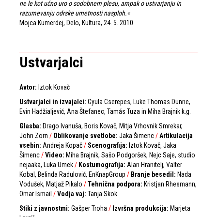
ne le kot učno uro o sodobnem plesu, ampak o ustvarjanju in
razumevanju odrske umetnosti nasploh.«
Mojca Kumerdej, Delo, Kultura, 24. 5. 2010
Ustvarjalci
Avtor:
Iztok Kovač
Ustvarjalci
in
izvajalci:
Gyula Cserepes, Luke Thomas Dunne,
Evin Hadžialjević, Ana Štefanec, Tamás Tuza in Miha Brajnik k.g.
Glasba:
Drago Ivanuša, Boris Kovač, Mitja Vrhovnik Smrekar,
John Zorn
/
Oblikovanje
svetlobe:
Jaka Šimenc
/
Artikulacija
vsebin:
Andreja Kopač
/
Scenografija:
Iztok Kovač, Jaka
Šimenc
/
Video:
Miha Brajnik, Sašo Podgoršek, Nejc Saje, studio
nejaaka, Luka Umek
/
Kostumografija:
Alan Hranitelj, Valter
Kobal, Belinda Radulović, EnKnapGroup
/
Branje
besedil:
Nada
Vodušek, Matjaž Pikalo
/
Tehnična
podpora:
Kristjan Rhesmann,
Omar Ismail
/
Vodja
vaj:
Tanja Skok
Stiki
z
javnostmi:
Gašper Troha
/
Izvršna
produkcija:
Marjeta