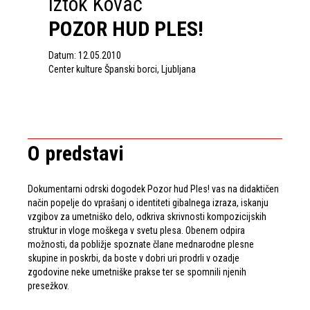
Iztok Kovač
POZOR HUD PLES!
Datum: 12.05.2010
Center kulture Španski borci, Ljubljana
O predstavi
Dokumentarni odrski dogodek Pozor hud Ples! vas na didaktičen
način popelje do vprašanj o identiteti gibalnega izraza, iskanju
vzgibov za umetniško delo, odkriva skrivnosti kompozicijskih
struktur in vloge moškega v svetu plesa. Obenem odpira
možnosti, da pobližje spoznate člane mednarodne plesne
skupine in poskrbi, da boste v dobri uri prodrli v ozadje
zgodovine neke umetniške prakse ter se spomnili njenih
presežkov.