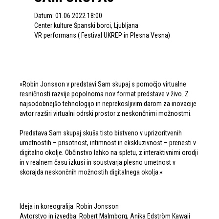
Datum: 01.06.2022 18:00
Center kulture Španski borci, Ljubljana
VR performans ( Festival UKREP in Plesna Vesna)
»Robin Jonsson v predstavi Sam skupaj s pomočjo virtualne
resničnosti razvije popolnoma nov format predstave v živo. Z
najsodobnejšo tehnologijo in neprekosljivim darom za inovacije
avtor razširi virtualni odrski prostor z neskončnimi možnostmi.
Predstava Sam skupaj skuša tisto bistveno v uprizoritvenih
umetnostih – prisotnost, intimnost in ekskluzivnost – prenesti v
digitalno okolje. Občinstvo lahko na spletu, z interaktivnimi orodji
in v realnem času izkusi in soustvarja plesno umetnost v
skorajda neskončnih možnostih digitalnega okolja.«
Ideja in koreografija: Robin Jonsson
Avtorstvo in izvedba: Robert Malmborg, Anika Edström Kawaji