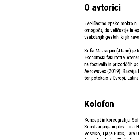
O avtorici
»Veličastno epsko mokro ni 
omogoča, da veličastje in e
vsakdanjih gestah, ki jih n
Sofia Mavragani (Atene) je k
Ekonomski fakulteti v Atenah
na festivalih in prizoriščih
Aerowaves (2019). Razvija tu
ter potekajo v Evropi, Latinsk
Kolofon
Koncept in koreografija: So
Soustvarjanje in ples: Tina H
Veselko, Tjaša Bucik, Tara