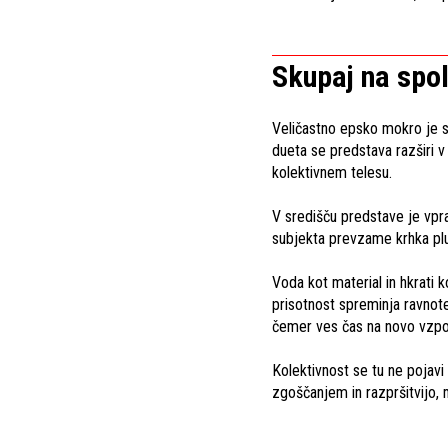
Skupaj na spo
Veličastno epsko mokro je si
dueta se predstava razširi 
kolektivnem telesu.
V središču predstave je vpr
subjekta prevzame krhka plu
Voda kot material in hkrati 
prisotnost spreminja ravnotež
čemer ves čas na novo vzpost
Kolektivnost se tu ne pojav
zgoščanjem in razpršitvijo, 