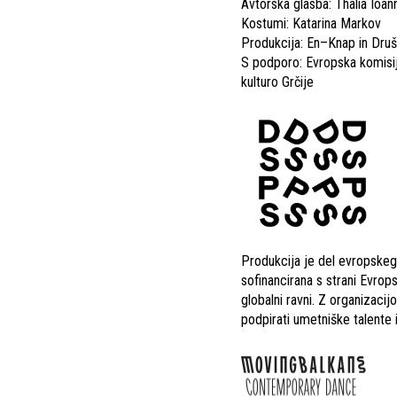
Avtorska glasba: Thalia Ioan
Kostumi: Katarina Markov
Produkcija: En–Knap in Druš
S podporo: Evropska komisija
kulturo Grčije
Produkcija je del evropskega
sofinancirana s strani Evro
globalni ravni. Z organizaci
podpirati umetniške talente i