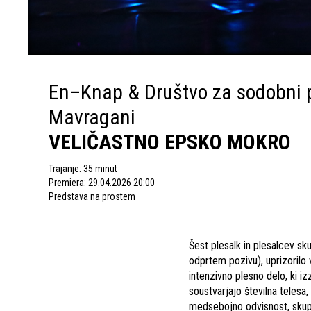
En–Knap & Društvo za sodobni p
Mavragani
VELIČASTNO EPSKO MOKRO
Trajanje: 35 minut
Premiera: 29.04.2026 20:00
Predstava na prostem
Šest plesalk in plesalcev sk
odprtem pozivu), uprizorilo 
intenzivno plesno delo, ki i
soustvarjajo številna telesa,
medsebojno odvisnost, skupn