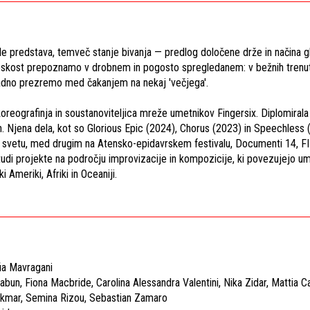
le predstava, temveč stanje bivanja — predlog določene drže in načina gl
pskost prepoznamo v drobnem in pogosto spregledanem: v bežnih trenutk
avadno prezremo med čakanjem na nekaj 'večjega'.
oreografinja in soustanoviteljica mreže umetnikov Fingersix. Diplomirala
. Njena dela, kot so Glorious Epic (2024), Chorus (2023) in Speechless (
 po svetu, med drugim na Atensko-epidavrskem festivalu, Documenti 14, F
di projekte na področju improvizacije in kompozicije, ki povezujejo ume
i Ameriki, Afriki in Oceaniji.
fia Mavragani
abun, Fiona Macbride, Carolina Alessandra Valentini, Nika Zidar, Mattia Ca
 Ukmar, Semina Rizou, Sebastian Zamaro