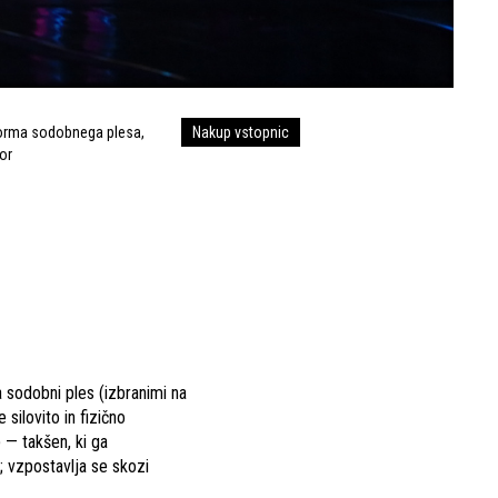
orma sodobnega plesa,
Nakup vstopnic
or
a sodobni ples (izbranimi na
silovito in fizično
 — takšen, ki ga
a; vzpostavlja se skozi