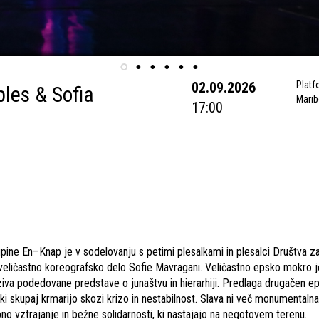
02.09.2026
Platf
les & Sofia
Marib
17:00
upine En–Knap je v sodelovanju s petimi plesalkami in plesalci Društva z
veličastno koreografsko delo Sofie Mavragani. Veličastno epsko mokro je 
zziva podedovane predstave o junaštvu in hierarhiji. Predlaga drugačen ep
 ki skupaj krmarijo skozi krizo in nestabilnost. Slava ni več monumentaln
o vztrajanje in bežne solidarnosti, ki nastajajo na negotovem terenu.