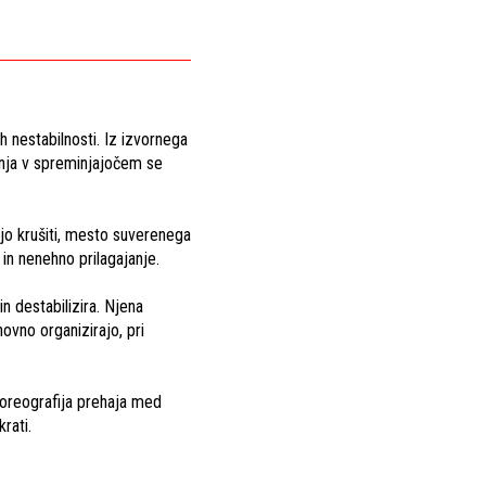
h nestabilnosti. Iz izvornega
inja v spreminjajočem se
jo krušiti, mesto suverenega
in nenehno prilagajanje.
n destabilizira. Njena
novno organizirajo, pri
Koreografija prehaja med
rati.