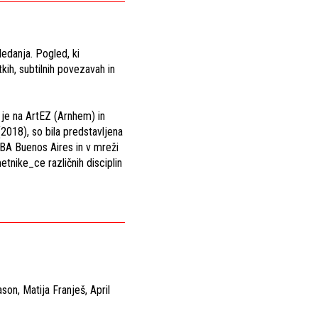
edanja. Pogled, ki
ih, subtilnih povezavah in
 je na ArtEZ (Arnhem) in
2018), so bila predstavljena
IBA Buenos Aires in v mreži
tnike_ce različnih disciplin
son, Matija Franješ, April